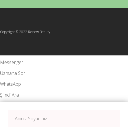
Copyright © 2022 Renew Beauty
Messenger
Uzmana Sor
WhatsApp
Şimdi Ara