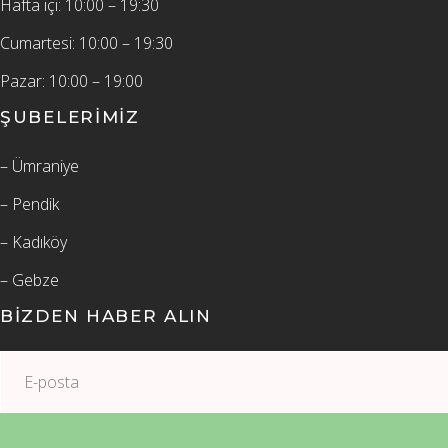
Hafta içi: 10:00 – 19:30
Cumartesi: 10:00 – 19:30
Pazar: 10:00 – 19:00
ŞUBELERIMIZ
– Ümraniye
– Pendik
– Kadıköy
– Gebze
BIZDEN HABER ALIN