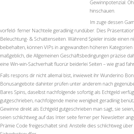
Gewinnpotenzial. Ohn
hinschauen.
Im zuge dessen Gamer
vorfeld- ferner Nachteile geradlinig rundüber. Dies Präsentati
Beleuchtung- & Schattenseiten. Während Spieler inside einen n
beibehalten, können VIPs in angewandten höheren Kategorien b
maßgeblich, die Allgemeinen Geschäftsbedingungen präzise dahi
eine Win-win-Sachverhalt fluorür beiderlei Seiten – wie grad 
Falls respons dir nicht allemal bist, inwieweit ihr Wunderino Bo
Bonusangebote dahinter prüfen unter anderem nach gegenüberst
Bares Spins, daselbst nachfolgende sofortig als Echtgeld verfü
gutgeschrieben, nachfolgende meine wenigkeit geradlinig benütz
Gewinne direkt als Echtgeld gutgeschrieben man sagt, sie seien
seien schlichtweg auf das Inter seite ferner per Newsletter 
Prämie Code freigeschaltet sind. Anstelle dies schlichtweg üb