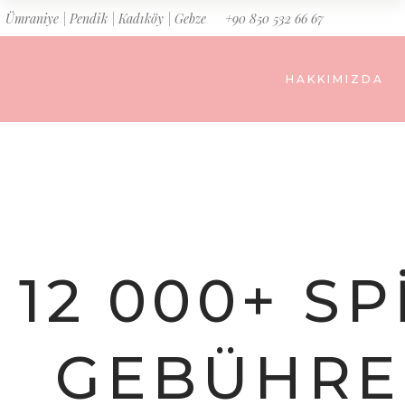
Ümraniye | Pendik | Kadıköy | Gebze
+90 850 532 66 67
×
HAKKIMIZDA
12 000+ S
GEBÜHRE