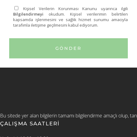
Kişisel Verilerin Korunması Kanunu uyarınca ilgili
Bilgilendirmeyi
okudum. Kişisel verilerimin belirtilen
kapsamda işlenmesini ve sağlık hizmet sunumu amacıyla
tarafımla iletişime geçilmesini kabul ediyorum.
GÖNDER
Bu sitede yer alan bilgilerin tamamı bilgilendirme amaçlı olup, tan
ÇALIŞMA SAATLERI