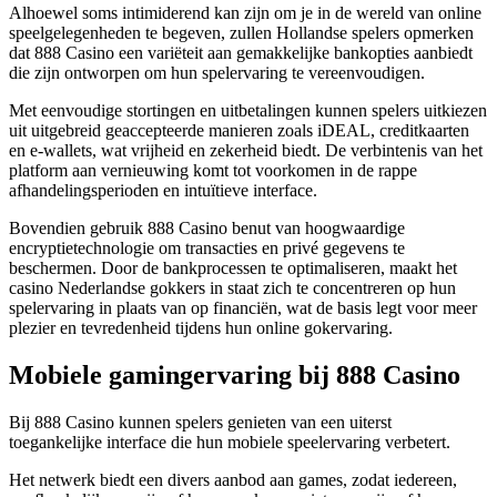
Alhoewel soms intimiderend kan zijn om je in de wereld van online
speelgelegenheden te begeven, zullen Hollandse spelers opmerken
dat 888 Casino een variëteit aan gemakkelijke bankopties aanbiedt
die zijn ontworpen om hun spelervaring te vereenvoudigen.
Met eenvoudige stortingen en uitbetalingen kunnen spelers uitkiezen
uit uitgebreid geaccepteerde manieren zoals iDEAL, creditkaarten
en e-wallets, wat vrijheid en zekerheid biedt. De verbintenis van het
platform aan vernieuwing komt tot voorkomen in de rappe
afhandelingsperioden en intuïtieve interface.
Bovendien gebruik 888 Casino benut van hoogwaardige
encryptietechnologie om transacties en privé gegevens te
beschermen. Door de bankprocessen te optimaliseren, maakt het
casino Nederlandse gokkers in staat zich te concentreren op hun
spelervaring in plaats van op financiën, wat de basis legt voor meer
plezier en tevredenheid tijdens hun online gokervaring.
Mobiele gamingervaring bij 888 Casino
Bij 888 Casino kunnen spelers genieten van een uiterst
toegankelijke interface die hun mobiele speelervaring verbetert.
Het netwerk biedt een divers aanbod aan games, zodat iedereen,