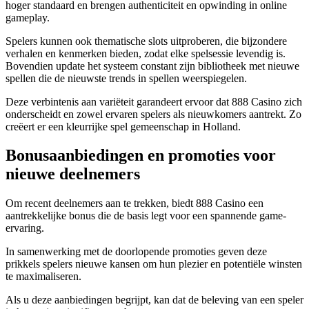
hoger standaard en brengen authenticiteit en opwinding in online
gameplay.
Spelers kunnen ook thematische slots uitproberen, die bijzondere
verhalen en kenmerken bieden, zodat elke spelsessie levendig is.
Bovendien update het systeem constant zijn bibliotheek met nieuwe
spellen die de nieuwste trends in spellen weerspiegelen.
Deze verbintenis aan variëteit garandeert ervoor dat 888 Casino zich
onderscheidt en zowel ervaren spelers als nieuwkomers aantrekt. Zo
creëert er een kleurrijke spel gemeenschap in Holland.
Bonusaanbiedingen en promoties voor
nieuwe deelnemers
Om recent deelnemers aan te trekken, biedt 888 Casino een
aantrekkelijke bonus die de basis legt voor een spannende game-
ervaring.
In samenwerking met de doorlopende promoties geven deze
prikkels spelers nieuwe kansen om hun plezier en potentiële winsten
te maximaliseren.
Als u deze aanbiedingen begrijpt, kan dat de beleving van een speler