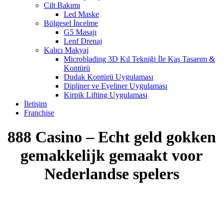
Cilt Bakımı
Led Maske
Bölgesel İncelme
G5 Masajı
Lenf Drenaj
Kalıcı Makyaj
Microblading 3D Kıl Tekniği İle Kaş Tasarım &
Kontürü
Dudak Kontürü Uygulaması
Dipliner ve Eyeliner Uygulaması
Kirpik Lifting Uygulaması
İletişim
Franchise
888 Casino – Echt geld gokken
gemakkelijk gemaakt voor
Nederlandse spelers