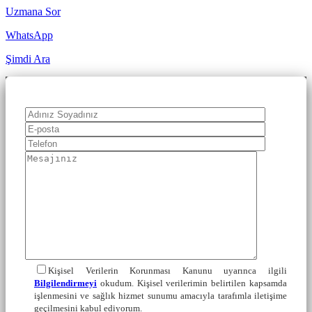
Uzmana Sor
WhatsApp
Şimdi Ara
Kişisel Verilerin Korunması Kanunu uyarınca ilgili
Bilgilendirmeyi
okudum. Kişisel verilerimin belirtilen kapsamda
işlenmesini ve sağlık hizmet sunumu amacıyla tarafımla iletişime
geçilmesini kabul ediyorum.