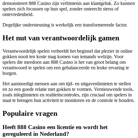
demonstreert 888 Casino zijn verbintenis aan klantgeluk. Zo kunnen
spelers zich focussen op hun spel, zonder onterecht stress of
ontevredenheid.
Degelijke ondersteuning is werkelijk een transformerende factor.
Het nut van verantwoordelijk gamen
Verantwoordelijk spelen verbeeldt het beginsel dat plezier in online
gokken nooit ten koste mag komen van iemands welzijn. Voor
spelers die meedoen aan 888 Casino is het van groot belang om
verantwoord te spelen om een gebalanceerde en leuke ervaring te
borgen.
Het aanmoedigt mensen aan om tijd- en uitgavenlimieten te stellen
en zo een goede relatie met gokken te vormen. Vernieuwende tools,
zoals inleglimieten en realiteitscontroles, zijn cruciaal om spelers in
staat te brengen hun activiteit te monitoren en de controle te houden.
Populaire vragen
Heeft 888 Casino een licentie en wordt het
gereguleerd in Nederland?