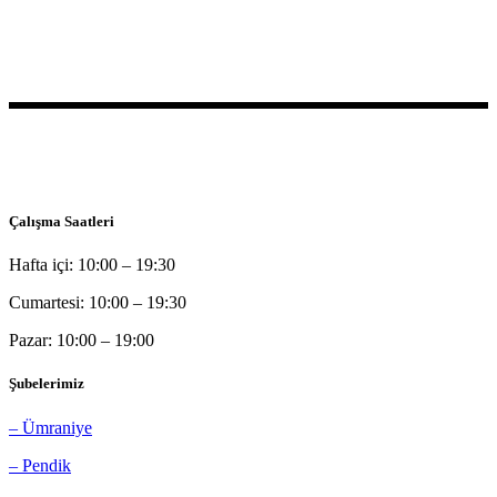
Bu sitede yer alan bilgilerin tamamı bilgilendirme amaçlı olup, tanı
ve tedavi amaçlı kullanılamazlar.
Çalışma Saatleri
Hafta içi: 10:00 – 19:30
Cumartesi: 10:00 – 19:30
Pazar: 10:00 – 19:00
Şubelerimiz
– Ümraniye
– Pendik