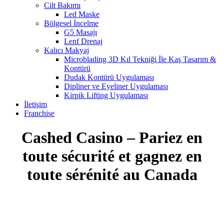
Cilt Bakımı
Led Maske
Bölgesel İncelme
G5 Masajı
Lenf Drenaj
Kalıcı Makyaj
Microblading 3D Kıl Tekniği İle Kaş Tasarım &
Kontürü
Dudak Kontürü Uygulaması
Dipliner ve Eyeliner Uygulaması
Kirpik Lifting Uygulaması
İletişim
Franchise
Cashed Casino – Pariez en
toute sécurité et gagnez en
toute sérénité au Canada