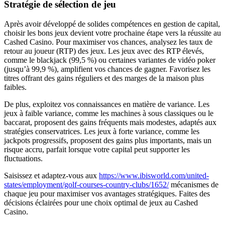
Stratégie de sélection de jeu
Après avoir développé de solides compétences en gestion de capital,
choisir les bons jeux devient votre prochaine étape vers la réussite au
Cashed Casino. Pour maximiser vos chances, analysez les taux de
retour au joueur (RTP) des jeux. Les jeux avec des RTP élevés,
comme le blackjack (99,5 %) ou certaines variantes de vidéo poker
(jusqu’à 99,9 %), amplifient vos chances de gagner. Favorisez les
titres offrant des gains réguliers et des marges de la maison plus
faibles.
De plus, exploitez vos connaissances en matière de variance. Les
jeux à faible variance, comme les machines à sous classiques ou le
baccarat, proposent des gains fréquents mais modestes, adaptés aux
stratégies conservatrices. Les jeux à forte variance, comme les
jackpots progressifs, proposent des gains plus importants, mais un
risque accru, parfait lorsque votre capital peut supporter les
fluctuations.
Saisissez et adaptez-vous aux
https://www.ibisworld.com/united-
states/employment/golf-courses-country-clubs/1652/
mécanismes de
chaque jeu pour maximiser vos avantages stratégiques. Faites des
décisions éclairées pour une choix optimal de jeux au Cashed
Casino.