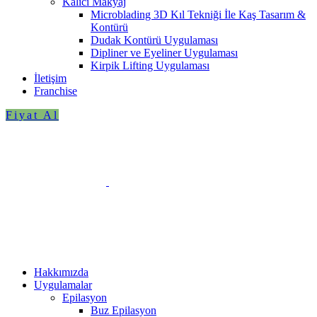
Kalıcı Makyaj
Microblading 3D Kıl Tekniği İle Kaş Tasarım &
Kontürü
Dudak Kontürü Uygulaması
Dipliner ve Eyeliner Uygulaması
Kirpik Lifting Uygulaması
İletişim
Franchise
Fiyat Al
Hakkımızda
Uygulamalar
Epilasyon
Buz Epilasyon