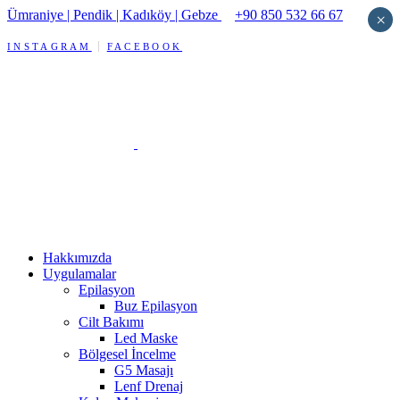
Ümraniye | Pendik | Kadıköy | Gebze
+90 850 532 66 67
×
INSTAGRAM
FACEBOOK
Hakkımızda
Uygulamalar
Epilasyon
Buz Epilasyon
Cilt Bakımı
Led Maske
Bölgesel İncelme
G5 Masajı
Lenf Drenaj