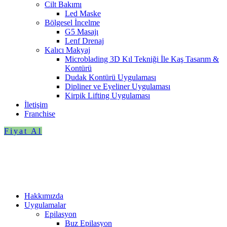
Cilt Bakımı
Led Maske
Bölgesel İncelme
G5 Masajı
Lenf Drenaj
Kalıcı Makyaj
Microblading 3D Kıl Tekniği İle Kaş Tasarım &
Kontürü
Dudak Kontürü Uygulaması
Dipliner ve Eyeliner Uygulaması
Kirpik Lifting Uygulaması
İletişim
Franchise
Fiyat Al
Hakkımızda
Uygulamalar
Epilasyon
Buz Epilasyon