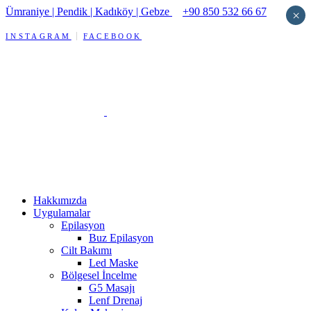
Ümraniye | Pendik | Kadıköy | Gebze
+90 850 532 66 67
×
INSTAGRAM
FACEBOOK
Hakkımızda
Uygulamalar
Epilasyon
Buz Epilasyon
Cilt Bakımı
Led Maske
Bölgesel İncelme
G5 Masajı
Lenf Drenaj