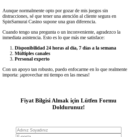
Aunque normalmente opto por gozar de mis juegos sin
distracciones, sé que tener una atención al cliente segura en
SpinSamurai Casino supone una gran diferencia.
Cuando tengo una pregunta o un inconveniente, agradezco la
inmediata asistencia. Esto es lo que más me satisface:
Disponibilidad 24 horas al día, 7 días a la semana
Múltiples canales
Personal experto
Con un apoyo tan robusto, puedo enfocarme en lo que realmente
importa: ¡aprovechar mi tiempo en las mesas!
Fiyat Bilgisi Almak için Lütfen Formu
Doldurunuz!