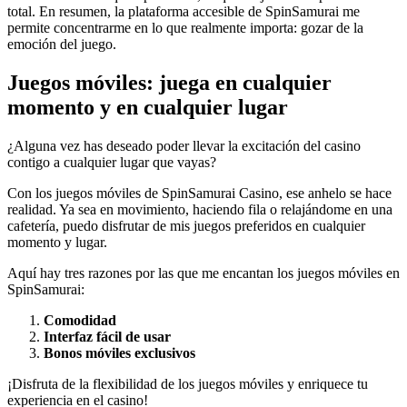
total. En resumen, la plataforma accesible de SpinSamurai me
permite concentrarme en lo que realmente importa: gozar de la
emoción del juego.
Juegos móviles: juega en cualquier
momento y en cualquier lugar
¿Alguna vez has deseado poder llevar la excitación del casino
contigo a cualquier lugar que vayas?
Con los juegos móviles de SpinSamurai Casino, ese anhelo se hace
realidad. Ya sea en movimiento, haciendo fila o relajándome en una
cafetería, puedo disfrutar de mis juegos preferidos en cualquier
momento y lugar.
Aquí hay tres razones por las que me encantan los juegos móviles en
SpinSamurai:
Comodidad
Interfaz fácil de usar
Bonos móviles exclusivos
¡Disfruta de la flexibilidad de los juegos móviles y enriquece tu
experiencia en el casino!