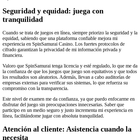
Seguridad y equidad: juega con
tranquilidad
Cuando se trata de juegos en línea, siempre priorizo la seguridad y la
equidad, sabiendo que una plataforma confiable mejora mi
experiencia en SpinSamurai Casino. Los fuertes protocolos de
cifrado garantizan la privacidad de mi información privada y
financiera.
Valoro que SpinSamurai tenga licencia y esté regulado, lo que me da
la confianza de que los juegos que juego son equitativos y que todos
los resultados son aleatorios. Además, llevan a cabo auditorías de
empresas externas para verificar sus sistemas, lo que refuerza su
compromiso con la transparencia.
Este nivel de examen me da confianza, ya que puedo enfocarme en
disfrutar del juego sin preocupaciones innecesarias. Saber que
participo en un medio seguro y justo incrementa mi experiencia en
línea, facilitándome jugar con absoluta tranquilidad.
Atención al cliente: Asistencia cuando la
necesita