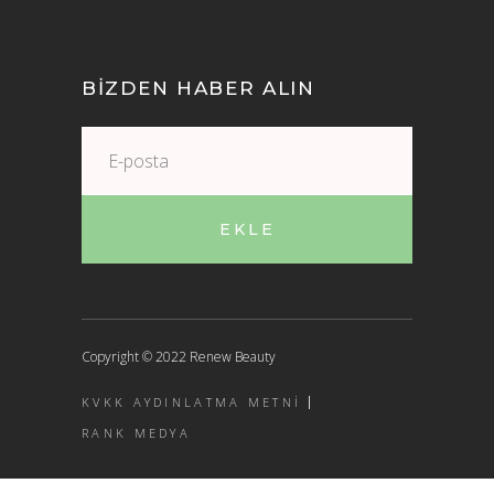
BIZDEN HABER ALIN
EKLE
Copyright © 2022 Renew Beauty
KVKK AYDINLATMA METNİ
RANK MEDYA