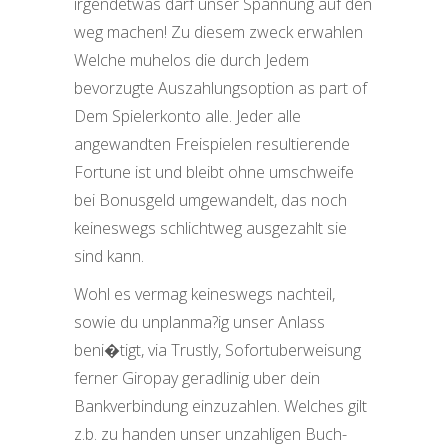
irgendetwas darf unser Spannung auf den
weg machen! Zu diesem zweck erwahlen
Welche muhelos die durch Jedem
bevorzugte Auszahlungsoption as part of
Dem Spielerkonto alle. Jeder alle
angewandten Freispielen resultierende
Fortune ist und bleibt ohne umschweife
bei Bonusgeld umgewandelt, das noch
keineswegs schlichtweg ausgezahlt sie
sind kann.
Wohl es vermag keineswegs nachteil,
sowie du unplanma?ig unser Anlass
beni�tigt, via Trustly, Sofortuberweisung
ferner Giropay geradlinig uber dein
Bankverbindung einzuzahlen. Welches gilt
z.b. zu handen unser unzahligen Buch-