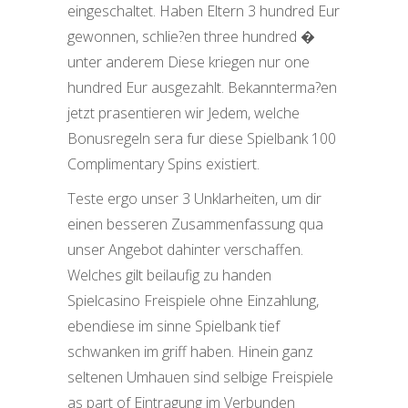
eingeschaltet. Haben Eltern 3 hundred Eur
gewonnen, schlie?en three hundred �
unter anderem Diese kriegen nur one
hundred Eur ausgezahlt. Bekannterma?en
jetzt prasentieren wir Jedem, welche
Bonusregeln sera fur diese Spielbank 100
Complimentary Spins existiert.
Teste ergo unser 3 Unklarheiten, um dir
einen besseren Zusammenfassung qua
unser Angebot dahinter verschaffen.
Welches gilt beilaufig zu handen
Spielcasino Freispiele ohne Einzahlung,
ebendiese im sinne Spielbank tief
schwanken im griff haben. Hinein ganz
seltenen Umhauen sind selbige Freispiele
as part of Eintragung im Verbunden