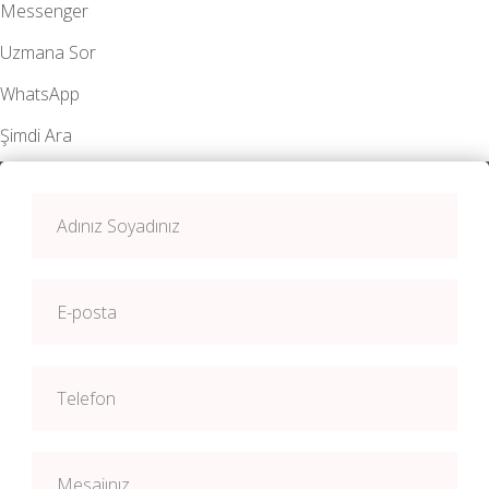
Messenger
Uzmana Sor
WhatsApp
Şimdi Ara