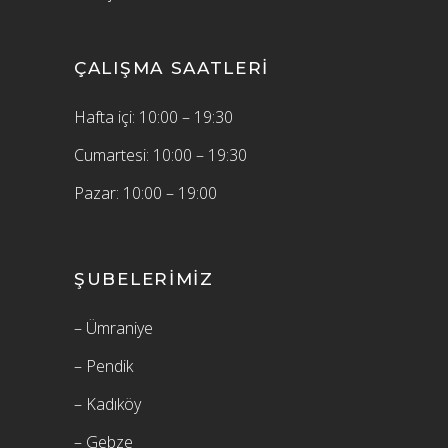
ÇALIŞMA SAATLERI
Hafta içi: 10:00 – 19:30
Cumartesi: 10:00 – 19:30
Pazar: 10:00 – 19:00
ŞUBELERIMIZ
– Ümraniye
– Pendik
– Kadıköy
– Gebze