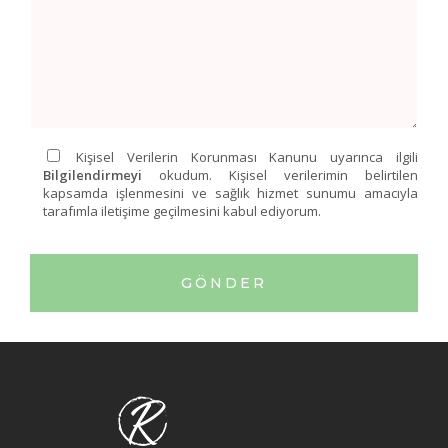
Kişisel Verilerin Korunması Kanunu uyarınca ilgili
Bilgilendirmeyi
okudum. Kişisel verilerimin belirtilen
kapsamda işlenmesini ve sağlık hizmet sunumu amacıyla
tarafımla iletişime geçilmesini kabul ediyorum.
GÖNDER