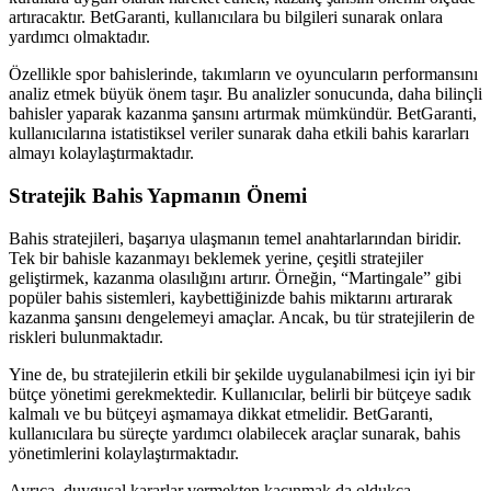
artıracaktır. BetGaranti, kullanıcılara bu bilgileri sunarak onlara
yardımcı olmaktadır.
Özellikle spor bahislerinde, takımların ve oyuncuların performansını
analiz etmek büyük önem taşır. Bu analizler sonucunda, daha bilinçli
bahisler yaparak kazanma şansını artırmak mümkündür. BetGaranti,
kullanıcılarına istatistiksel veriler sunarak daha etkili bahis kararları
almayı kolaylaştırmaktadır.
Stratejik Bahis Yapmanın Önemi
Bahis stratejileri, başarıya ulaşmanın temel anahtarlarından biridir.
Tek bir bahisle kazanmayı beklemek yerine, çeşitli stratejiler
geliştirmek, kazanma olasılığını artırır. Örneğin, “Martingale” gibi
popüler bahis sistemleri, kaybettiğinizde bahis miktarını artırarak
kazanma şansını dengelemeyi amaçlar. Ancak, bu tür stratejilerin de
riskleri bulunmaktadır.
Yine de, bu stratejilerin etkili bir şekilde uygulanabilmesi için iyi bir
bütçe yönetimi gerekmektedir. Kullanıcılar, belirli bir bütçeye sadık
kalmalı ve bu bütçeyi aşmamaya dikkat etmelidir. BetGaranti,
kullanıcılara bu süreçte yardımcı olabilecek araçlar sunarak, bahis
yönetimlerini kolaylaştırmaktadır.
Ayrıca, duygusal kararlar vermekten kaçınmak da oldukça