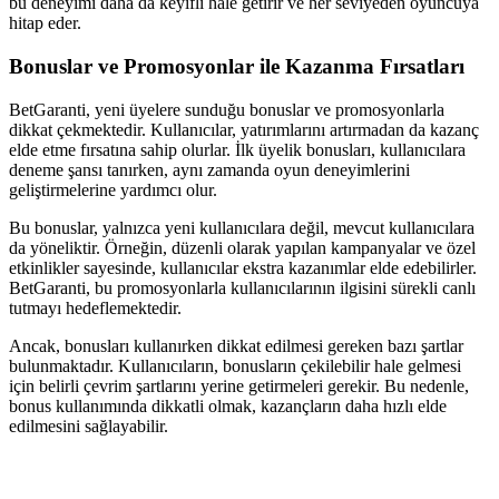
bu deneyimi daha da keyifli hale getirir ve her seviyeden oyuncuya
hitap eder.
Bonuslar ve Promosyonlar ile Kazanma Fırsatları
BetGaranti, yeni üyelere sunduğu bonuslar ve promosyonlarla
dikkat çekmektedir. Kullanıcılar, yatırımlarını artırmadan da kazanç
elde etme fırsatına sahip olurlar. İlk üyelik bonusları, kullanıcılara
deneme şansı tanırken, aynı zamanda oyun deneyimlerini
geliştirmelerine yardımcı olur.
Bu bonuslar, yalnızca yeni kullanıcılara değil, mevcut kullanıcılara
da yöneliktir. Örneğin, düzenli olarak yapılan kampanyalar ve özel
etkinlikler sayesinde, kullanıcılar ekstra kazanımlar elde edebilirler.
BetGaranti, bu promosyonlarla kullanıcılarının ilgisini sürekli canlı
tutmayı hedeflemektedir.
Ancak, bonusları kullanırken dikkat edilmesi gereken bazı şartlar
bulunmaktadır. Kullanıcıların, bonusların çekilebilir hale gelmesi
için belirli çevrim şartlarını yerine getirmeleri gerekir. Bu nedenle,
bonus kullanımında dikkatli olmak, kazançların daha hızlı elde
edilmesini sağlayabilir.