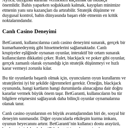
önemlidir. Bahis yaparken soğukkanlı kalmak, kayıpları minimize
etmenin yanı sıra kazançları da artırabilir. Stratejik düşünme ve
duygusal kontrol, bahis dünyasında başarı elde etmenin en kritik
noktalarındandır.
Canlı Casino Deneyimi
BetGaranti, kullanıcılarına canlı casino deneyimi sunarak, gerçek bir
kumarhanedeymiş gibi hissetmelerini sağlamaktadır. Canlı
krupiyeler eşliğinde oynanan oyunlar, interaktif bir ortam sunarak
kullanıcıların dikkatini çeker. Rulet, blackjack ve poker gibi oyunlar,
gerçek zamanlı olarak oynandığı için stratejik düşünmeyi ve hızlı
karar vermeyi zorunlu kılar.
Bu tür oyunlarda başarılı olmak için, oyuncuların oyun kurallarını ve
stratejilerini iyi bir şekilde öğrenmeleri gerekir. Örneğin, blackjack
oyununda, hangi kartların hangi durumlarda alınacağına dair doğru
kararlar vermek büyük önem taşır. BetGaranti, kullanıcıların bu tür
bilgilere erişmesini sağlayarak daha bilinçli oyunlar oynamalarına
olanak tanır.
Canlı casino oyunlarının en büyük avantajlarından biri de, sosyal bir
deneyim sunmasıdır. Diğer oyuncularla etkileşim kurma imkanı,
oyunun heyecanını artırır. BetGaranti’nin kullanıcı dostu arayüzü,