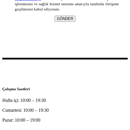
işlenmesini ve sağlık hizmet sunumu amacıyla tarafımla iletişime
geçilmesini kabul ediyorum.
GÖNDER
Bu sitede yer alan bilgilerin tamamı bilgilendirme amaçlı olup, tanı
ve tedavi amaçlı kullanılamazlar.
Çalışma Saatleri
Hafta içi: 10:00 – 19:30
Cumartesi: 10:00 – 19:30
Pazar: 10:00 – 19:00