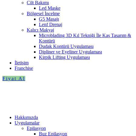
Cilt Bakımı
Led Maske
Bölgesel İncelme
G5 Masajı
Lenf Drenaj
Kalıcı Makyaj
Microblading 3D Kıl Tekniği İle Kaş Tasarım &
Kontürü
Dudak Kontürü Uygulaması
Dipliner ve Eyeliner Uygulaması
Kirpik Lifting Uygulaması
İletişim
Franchise
Fiyat Al
Hakkımızda
Uygulamalar
Epilasyon
Buz Epilasyon