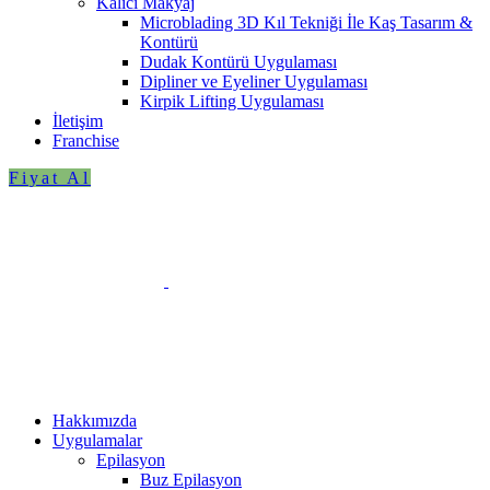
Kalıcı Makyaj
Microblading 3D Kıl Tekniği İle Kaş Tasarım &
Kontürü
Dudak Kontürü Uygulaması
Dipliner ve Eyeliner Uygulaması
Kirpik Lifting Uygulaması
İletişim
Franchise
Fiyat Al
Hakkımızda
Uygulamalar
Epilasyon
Buz Epilasyon