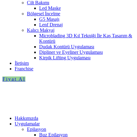
Cilt Bakımı
Led Maske
Bölgesel İncelme
G5 Masajı
Lenf Drenaj
Kalıcı Makyaj
Microblading 3D Kıl Tekniği İle Kaş Tasarım &
Kontürü
Dudak Kontürü Uygulaması
Dipliner ve Eyeliner Uygulaması
Kirpik Lifting Uygulaması
İletişim
Franchise
Fiyat Al
Hakkımızda
Uygulamalar
Epilasyon
Buz Epilasyon