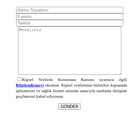
Kişisel Verilerin Korunması Kanunu uyarınca ilgili
Bilgilendirmeyi
okudum. Kişisel verilerimin belirtilen kapsamda
işlenmesini ve sağlık hizmet sunumu amacıyla tarafımla iletişime
geçilmesini kabul ediyorum.
GÖNDER