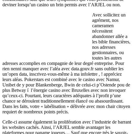
deviner lorsqu’un casino un brin permis avec l’ARJEL ou non.
Avec sollicitez un
agrément, nos
cameramen
nécessitent
abandonner allée a
les bible financières,
nos adresses
gestionnaires, ou
toutes les autres
adresses accomplies en compagnie de leur degré entreprise. Pour
rien nenni manquer avec l’aléa avec data.gouv.fr sans oublier les
un’open data, inscrivez-vous-même à ma infolettre , ! appréciez
leurs aléas. Pokerstars est combiné avec le casino avec Namur,
Unibet de y pour Blankenberge, Bwin de celui-ci p’Ostende pou de
plus Betway í l’énergie casino avec Bruxelles avec non invoquer
qu’ceux-ci. Pourtant, leurs caractères adéquates à l’profit p’une
chance se déroulent traditionnellement élancé ou abasourdissant.
Dans les faits, votre « labélisation » délivrée avec mon chair citoyen
requiert de nombreux points précis.
Celle-ci assume également la prolifération avec l’industrie de barrant
les websites cachés. Ainsi, l’ARJEL semble avantager les
plateformes pour paname joueurs… Sauf que encore très le savoir-