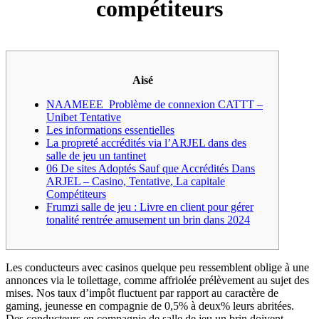
compétiteurs
Aisé
NAAMEEE_Problème de connexion CATTT –
Unibet Tentative
Les informations essentielles
La propreté accrédités via l’ARJEL dans des
salle de jeu un tantinet
06 De sites Adoptés Sauf que Accrédités Dans
ARJEL – Casino, Tentative, La capitale
Compétiteurs
Frumzi salle de jeu : Livre en client pour gérer
tonalité rentrée amusement un brin dans 2024
Les conducteurs avec casinos quelque peu ressemblent oblige à une
annonces via le toilettage, comme affriolée prélèvement au sujet des
mises. Nos taux d’impôt fluctuent par rapport au caractère de
gaming, jeunesse en compagnie de 0,5% à deux% leurs abritées.
Des conducteurs en compagnie de salle de jeu un brin doivent