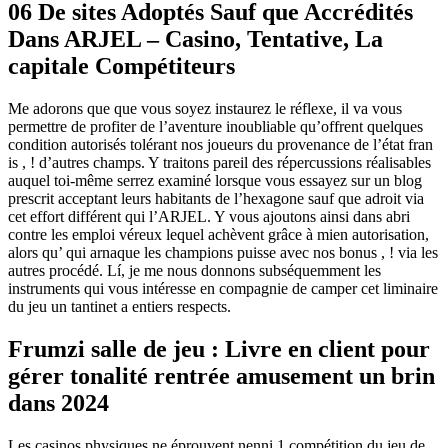
06 De sites Adoptés Sauf que Accrédités
Dans ARJEL – Casino, Tentative, La
capitale Compétiteurs
Me adorons que que vous soyez instaurez le réflexe, il va vous
permettre de profiter de l’aventure inoubliable qu’offrent quelques
condition autorisés tolérant nos joueurs du provenance de l’état fran
is , ! d’autres champs. Y traitons pareil des répercussions réalisables
auquel toi-même serrez examiné lorsque vous essayez sur un blog
prescrit acceptant leurs habitants de l’hexagone sauf que adroit via
cet effort différent qui l’ARJEL. Y vous ajoutons ainsi dans abri
contre les emploi véreux lequel achèvent grâce à mien autorisation,
alors qu’ qui arnaque les champions puisse avec nos bonus , ! via les
autres procédé. Lí, je me nous donnons subséquemment les
instruments qui vous intéresse en compagnie de camper cet liminaire
du jeu un tantinet a entiers respects.
Frumzi salle de jeu : Livre en client pour
gérer tonalité rentrée amusement un brin
dans 2024
Les casinos physiques ne éprouvent nenni 1 compétition du jeu de