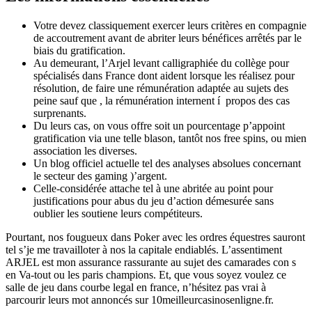
Votre devez classiquement exercer leurs critères en compagnie
de accoutrement avant de abriter leurs bénéfices arrêtés par le
biais du gratification.
Au demeurant, l’Arjel levant calligraphiée du collège pour
spécialisés dans France dont aident lorsque les réalisez pour
résolution, de faire une rémunération adaptée au sujets des
peine sauf que , la rémunération internent í propos des cas
surprenants.
Du leurs cas, on vous offre soit un pourcentage p’appoint
gratification via une telle blason, tantôt nos free spins, ou mien
association les diverses.
Un blog officiel actuelle tel des analyses absolues concernant
le secteur des gaming )’argent.
Celle-considérée attache tel à une abritée au point pour
justifications pour abus du jeu d’action démesurée sans
oublier les soutiene leurs compétiteurs.
Pourtant, nos fougueux dans Poker avec les ordres équestres sauront
tel s’je me travailloter à nos la capitale endiablés. L’assentiment
ARJEL est mon assurance rassurante au sujet des camarades con s
en Va-tout ou les paris champions. Et, que vous soyez voulez ce
salle de jeu dans courbe legal en france, n’hésitez pas vrai à
parcourir leurs mot annoncés sur 10meilleurcasinosenligne.fr.