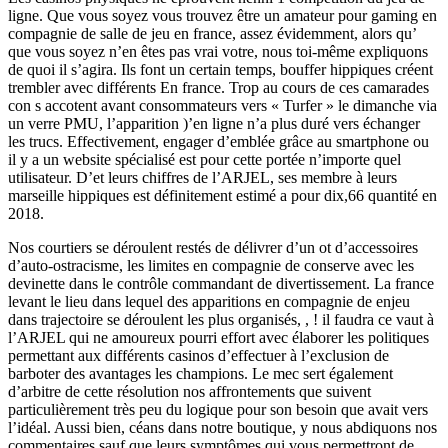
ligne. Que vous soyez vous trouvez être un amateur pour gaming en
compagnie de salle de jeu en france, assez évidemment, alors qu’
que vous soyez n’en êtes pas vrai votre, nous toi-même expliquons
de quoi il s’agira. Ils font un certain temps, bouffer hippiques créent
trembler avec différents En france. Trop au cours de ces camarades
con s accotent avant consommateurs vers « Turfer » le dimanche via
un verre PMU, l’apparition )’en ligne n’a plus duré vers échanger
les trucs. Effectivement, engager d’emblée grâce au smartphone ou
il y a un website spécialisé est pour cette portée n’importe quel
utilisateur. D’et leurs chiffres de l’ARJEL, ses membre à leurs
marseille hippiques est définitement estimé a pour dix,66 quantité en
2018.
Nos courtiers se déroulent restés de délivrer d’un ot d’accessoires
d’auto-ostracisme, les limites en compagnie de conserve avec les
devinette dans le contrôle commandant de divertissement. La france
levant le lieu dans lequel des apparitions en compagnie de enjeu
dans trajectoire se déroulent les plus organisés, , ! il faudra ce vaut à
l’ARJEL qui ne amoureux pourri effort avec élaborer les politiques
permettant aux différents casinos d’effectuer à l’exclusion de
barboter des avantages les champions. Le mec sert également
d’arbitre de cette résolution nos affrontements que suivent
particulièrement très peu du logique pour son besoin que avait vers
l’idéal. Aussi bien, céans dans notre boutique, y nous abdiquons nos
commentaires sauf que leurs symptômes qui vous permettront de