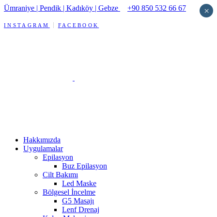
Ümraniye | Pendik | Kadıköy | Gebze
+90 850 532 66 67
×
INSTAGRAM
FACEBOOK
Hakkımızda
Uygulamalar
Epilasyon
Buz Epilasyon
Cilt Bakımı
Led Maske
Bölgesel İncelme
G5 Masajı
Lenf Drenaj