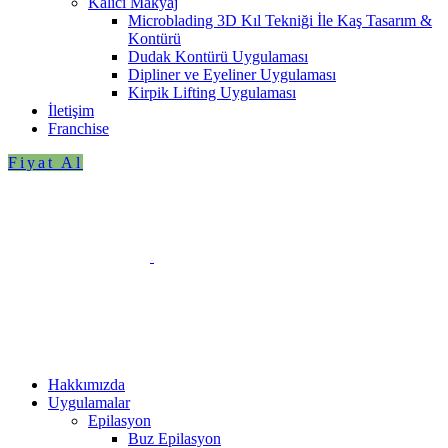
Kalıcı Makyaj
Microblading 3D Kıl Tekniği İle Kaş Tasarım &
Kontürü
Dudak Kontürü Uygulaması
Dipliner ve Eyeliner Uygulaması
Kirpik Lifting Uygulaması
İletişim
Franchise
Fiyat Al
Hakkımızda
Uygulamalar
Epilasyon
Buz Epilasyon