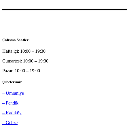
Bu sitede yer alan bilgilerin tamamı bilgilendirme amaçlı olup, tanı
ve tedavi amaçlı kullanılamazlar.
Çalışma Saatleri
Hafta içi: 10:00 – 19:30
Cumartesi: 10:00 – 19:30
Pazar: 10:00 – 19:00
Şubelerimiz
– Ümraniye
– Pendik
– Kadıköy
– Gebze