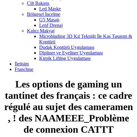
Cilt Bakımı
Led Maske
Bölgesel İncelme
G5 Masajı
Lenf Drenaj
Kalıcı Makyaj
Microblading 3D Kıl Tekniği İle Kaş Tasarım &
Kontürü
Dudak Kontürü Uygulaması
Dipliner ve Eyeliner Uygulaması
Kirpik Lifting Uygulaması
İletişim
Franchise
Les options de gaming un
tantinet des français : ce cadre
régulé au sujet des cameramen
, ! des NAAMEEE_Problème
de connexion CATTT