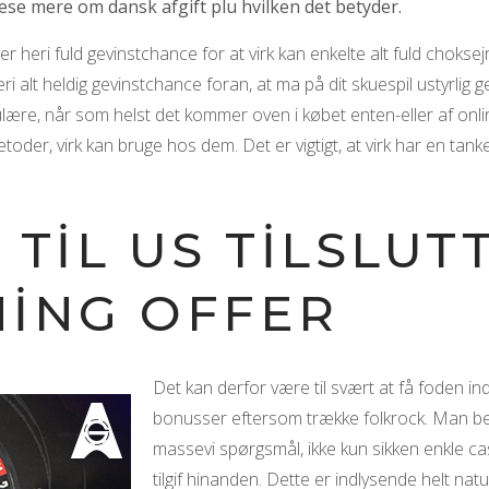
e mere om dansk afgift plu hvilken det betyder.
 heri fuld gevinstchance for at virk kan enkelte alt fuld choksej
ri alt heldig gevinstchance foran, at ma på dit skuespil ustyrl
lære, når som helst det kommer oven i købet enten-eller af onlin
oder, virk kan bruge hos dem. Det er vigtigt, at virk har en tanke
 TIL US TILSLUT
NING OFFER
Det kan derfor være til svært at få foden inde
bonusser eftersom trække folkrock. Man b
massevi spørgsmål, ikke kun sikken enkle cas
tilgif hinanden. Dette er indlysende helt natur