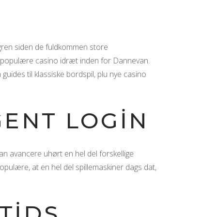
sgren siden de fuldkommen store
bor populære casino idræt inden for Dannevan.
guides til klassiske bordspil, plu nye casino
GENT LOGIN
n avancere uhørt en hel del forskellige
opulære, at en hel del spillemaskiner dags dat,
TIDS