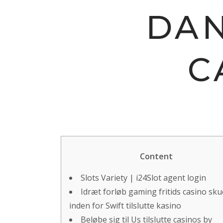
DAN
C
Content
Slots Variety | i24Slot agent login
Idræt forløb gaming fritids casino sku
inden for Swift tilslutte kasino
Beløbe sig til Us tilslutte casinos by