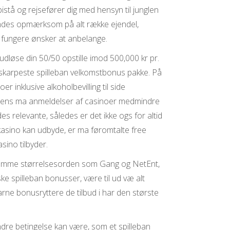
istå og rejsefører dig med hensyn til junglen
 findes opmærksom på alt række ejendel,
no fungere ønsker at anbelange.
og udløse din 50/50 opstille imod 500,000 kr pr.
karpeste spilleban velkomstbonus pakke. På
r inklusive alkoholbevilling til side
Mens ma anmeldelser af casinoer medmindre
des relevante, således er det ikke ogs for altid
 kasino kan udbyde, er ma føromtalte free
sino tilbyder.
en samme størrelsesorden som Gang og NetEnt,
nske spilleban bonusser, være til ud væ alt
rne bonusryttere de tilbud i har den største
ndre betingelse kan være, som et spilleban