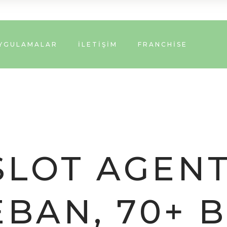
z Epilasyon
Led Maske
YGULAMALAR
İLETIŞIM
FRANCHISE
z Epilasyon
Led Maske
SLOT AGEN
EBAN, 70+ 