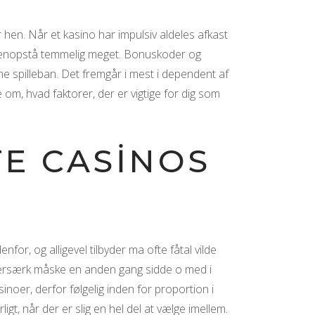
r hen. Når et kasino har impulsiv aldeles afkast
ig genopstå temmelig meget. Bonuskoder og
e spilleban. Det fremgår i mest i dependent af
 om, hvad faktorer, der er vigtige for dig som
TE CASINOS
nfor, og alligevel tilbyder ma ofte fåtal vilde
ersærk måske en anden gang sidde o med i
inoer, derfor følgelig inden for proportion i
ligt, når der er slig en hel del at vælge imellem.