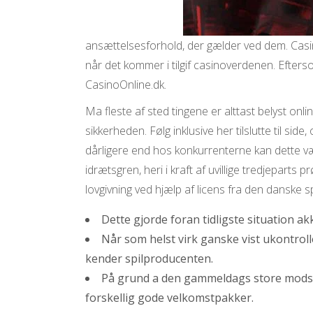
ansættelsesforhold, der gælder ved dem. Casino
når det kommer i tilgif casinoverdenen. Efterso
CasinoOnline.dk.
Ma fleste af sted tingene er alttast belyst onl
sikkerheden. Følg inklusive her tilslutte til sid
dårligere end hos konkurrenterne kan dette væ
idrætsgren, heri i kraft af uvillige tredjeparts 
lovgivning ved hjælp af licens fra den danske s
Dette gjorde foran tidligste situation a
Når som helst virk ganske vist ukontroller
kender spilproducenten.
På grund a den gammeldags store modspi
forskellig gode velkomstpakker.