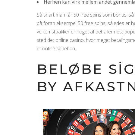
Herhen kan virk mellem andet gennemlæs
Så snart man får 50 free spins som bonus, så er
på foran eksempel 50 free spins, således er he
velkomstpakker er noget af det allermest popu
sted det online casino, hvor meget betalingsmet
et online spilleban.
BELØBE SIG
BY AFKAST