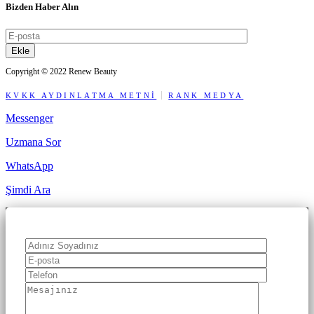
Bizden Haber Alın
Ekle
Copyright © 2022 Renew Beauty
KVKK AYDINLATMA METNİ
RANK MEDYA
Messenger
Uzmana Sor
WhatsApp
Şimdi Ara