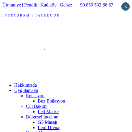
Ümraniye | Pendik | Kadıköy | Gebze
+90 850 532 66 67
×
INSTAGRAM
FACEBOOK
Hakkımızda
Uygulamalar
Epilasyon
Buz Epilasyon
Cilt Bakımı
Led Maske
Bölgesel İncelme
G5 Masajı
Lenf Drenaj