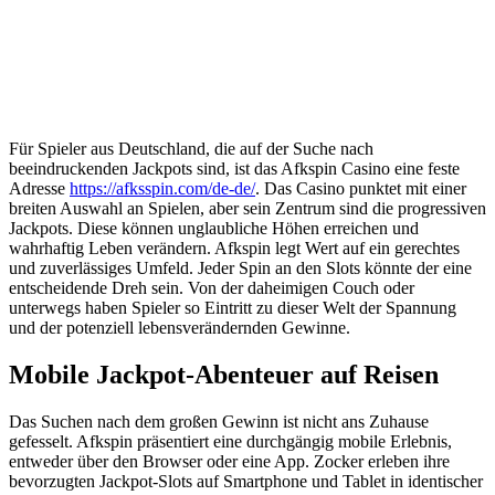
Für Spieler aus Deutschland, die auf der Suche nach
beeindruckenden Jackpots sind, ist das Afkspin Casino eine feste
Adresse
https://afksspin.com/de-de/
. Das Casino punktet mit einer
breiten Auswahl an Spielen, aber sein Zentrum sind die progressiven
Jackpots. Diese können unglaubliche Höhen erreichen und
wahrhaftig Leben verändern. Afkspin legt Wert auf ein gerechtes
und zuverlässiges Umfeld. Jeder Spin an den Slots könnte der eine
entscheidende Dreh sein. Von der daheimigen Couch oder
unterwegs haben Spieler so Eintritt zu dieser Welt der Spannung
und der potenziell lebensverändernden Gewinne.
Mobile Jackpot-Abenteuer auf Reisen
Das Suchen nach dem großen Gewinn ist nicht ans Zuhause
gefesselt. Afkspin präsentiert eine durchgängig mobile Erlebnis,
entweder über den Browser oder eine App. Zocker erleben ihre
bevorzugten Jackpot-Slots auf Smartphone und Tablet in identischer