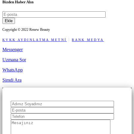
Bizden Haber Alın
Ekle
Copyright © 2022 Renew Beauty
KVKK AYDINLATMA METNİ
RANK MEDYA
Messenger
Uzmana Sor
WhatsApp
Şimdi Ara