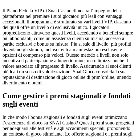
Il Piano Fedeltà VIP di Snai Casino dimostra l’impegno della
piattaforma nel premiare i suoi giocatori più leali con vantaggi
eccezionali. Il programma è strutturato su vari livelli VIP, ciascuno
dei quali offre un livello di esclusività unico. I giocatori
progrediscono attraverso questi livelli, accedendo a benefici sempre
più abbondanti, come un assistenza clienti su misura, accesso a
partite esclusivi e bonus su misura. Più si sale di livello, più profitti
diventano gli stimoli, inclusi inviti a manifestazioni esclusivi e
opzioni di compenso più veloci. Questo metodo a livelli non solo
incentiva il partecipazione a lungo termine, ma ottimizza anche il
valore associato all’progresso di livello. Assicurando ai suoi clienti
più leali un senso di valorizzazione, Snai Gioco consolida la sua
reputazione di destinazione di gioco online di prim’ordine, unendo
divertimento e premi.
Come gestire i premi stagionali e fondati
sugli eventi
In che modo i bonus stagionali e fondati sugli eventi ottimizzano
l’esperienza di gioco su SNAI Casino? Questi premi sono progettati
per adeguarsi alle festività e agli accadimenti speciali, proponendo
un contesto di gioco stimolante. Le offerte stagionali e i premi sugli