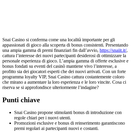
Snai Casino si conferma come una località importante per gli
appassionati di gioco alla scoperta di bonus consistenti. Presentando
una ampia gamma di premi finanziari fin dall’avvio,
https://snaiit.it/
,
cattura l’interesse dei nuovi partecipanti desiderosi di ottimizzare la
personale esperienza di gioco. L’ampia gamma di offerte esclusive e
bonus fondati su eventi del casinò mantiene vivo l’interesse, a
profitto sia dei giocatori esperti che dei nuovi arrivati. Con un forte
programma loyalty VIP, Snai Casino cattura costantemente coloro
che mirano a aumentare la loro esperienza e le loro vincite. Cosa ci
riserva se si approfondisce ulteriormente l’indagine?
Punti chiave
Snai Casino propone stimolanti bonus di introduzione con
regole chiari per i nuovi utenti.
Promozioni esclusive e bonus di reinserimento garantiscono
premi regolari ai partecipanti nuovi e costanti.