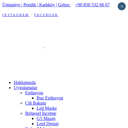
Ümraniye | Pendik | Kadıköy | Gebze
+90 850 532 66 67
×
INSTAGRAM
FACEBOOK
Hakkımızda
Uygulamalar
Epilasyon
Buz Epilasyon
Cilt Bakımı
Led Maske
Bölgesel İncelme
G5 Masajı
Lenf Drenaj