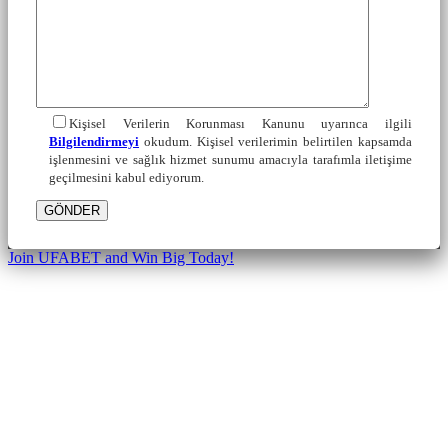
Kişisel Verilerin Korunması Kanunu uyarınca ilgili
Bilgilendirmeyi
okudum. Kişisel verilerimin belirtilen kapsamda
işlenmesini ve sağlık hizmet sunumu amacıyla tarafımla iletişime
geçilmesini kabul ediyorum.
GÖNDER
Join UFABET and Win Big Today!