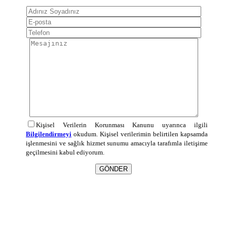
Kişisel Verilerin Korunması Kanunu uyarınca ilgili
Bilgilendirmeyi
okudum. Kişisel verilerimin belirtilen kapsamda
işlenmesini ve sağlık hizmet sunumu amacıyla tarafımla iletişime
geçilmesini kabul ediyorum.
GÖNDER