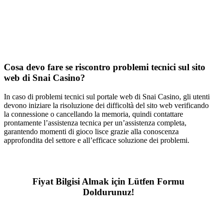
Cosa devo fare se riscontro problemi tecnici sul sito
web di Snai Casino?
In caso di problemi tecnici sul portale web di Snai Casino, gli utenti
devono iniziare la risoluzione dei difficoltà del sito web verificando
la connessione o cancellando la memoria, quindi contattare
prontamente l’assistenza tecnica per un’assistenza completa,
garantendo momenti di gioco lisce grazie alla conoscenza
approfondita del settore e all’efficace soluzione dei problemi.
Fiyat Bilgisi Almak için Lütfen Formu
Doldurunuz!