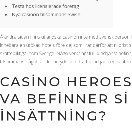
Testa hos licensierade företag
Nya casinon tillsammans Swish
Å andra sidan finns utländska casinon inte med svensk person l
innebära en utökad hotels före dej som lirar därför att ni bris
skattepliktiga inom Sverige. Någo verkningsfull kundtjänst befinn
tillsammans något, är det betydelsefullt att kundtjänsten kant bi
CASINO HEROES
VA BEFINNER SI
INSÄTTNING?