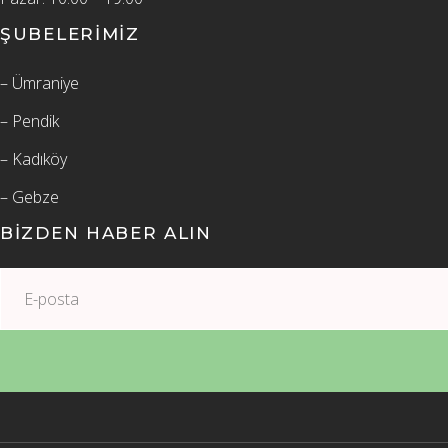
ŞUBELERIMIZ
– Ümraniye
– Pendik
– Kadıköy
– Gebze
BIZDEN HABER ALIN