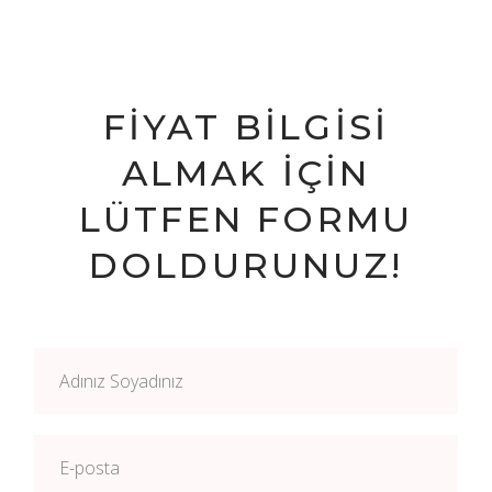
FIYAT BILGISI
ALMAK IÇIN
LÜTFEN FORMU
DOLDURUNUZ!