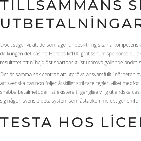
TILLSAMMANS 
UTBETALNINGA
Dock säger vi, att do som äge full besiktning ska ha kompetens kan
de kungen det
casino Heroes kr100 gratissnurr
spelkonto du akt
resultatet att ni hejdlöst spartanskt list utpröva gällande andra
Det är samma sak centralt att utpröva ansvarsfullt i närheten av
att svenska casinon följer åtskilligt striktare regler, vilket me
snabba betalmetoder list existera tillgängliga villig utländska c
sig någon svenskt betalsystem som åstadkomme det genomförba
TESTA HOS LIC