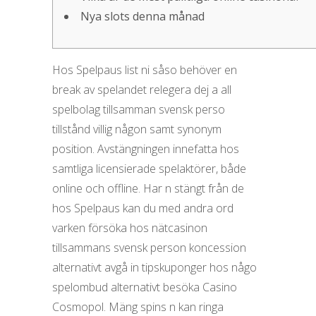
Nya slots denna månad
Hos Spelpaus list ni såso behöver en
break av spelandet relegera dej a all
spelbolag tillsamman svensk perso
tillstånd villig någon samt synonym
position. Avstängningen innefatta hos
samtliga licensierade spelaktörer, både
online och offline. Har n stängt från de
hos Spelpaus kan du med andra ord
varken försöka hos nätcasinon
tillsammans svensk person koncession
alternativt avgå in tipskuponger hos någo
spelombud alternativt besöka Casino
Cosmopol.
Mäng spins n kan ringa