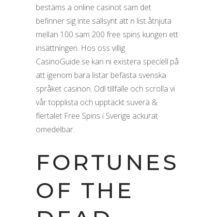
bestäms a online casinot sam det
befinner sig inte sällsynt att n list åtnjuta
mellan 100 sam 200 free spins kungen ett
insättningen. Hos oss villig
CasinoGuide.se kan ni existera speciell på
att igenom bara listar befästa svenska
språket casinon. Odl tillfälle och scrolla vi
vår topplista och upptäckt suverä &
flertalet Free Spins i Sverige ackurat
omedelbar.
FORTUNES
OF THE