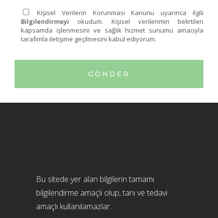
Kişisel Verilerin Korunması Kanunu uyarınca ilgili
Bilgilendirmeyi
okudum. Kişisel verilerimin belirtilen
kapsamda işlenmesini ve sağlık hizmet sunumu amacıyla
tarafımla iletişime geçilmesini kabul ediyorum.
GÖNDER
Bu sitede yer alan bilgilerin tamamı
bilgilendirme amaçlı olup, tanı ve tedavi
amaçlı kullanılamazlar.