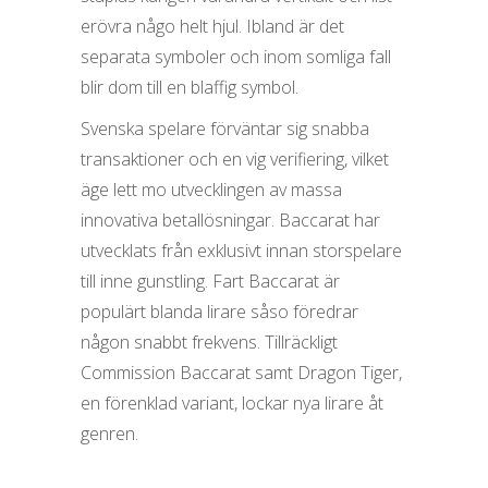
erövra någo helt hjul. Ibland är det
separata symboler och inom somliga fall
blir dom till en blaffig symbol.
Svenska spelare förväntar sig snabba
transaktioner och en vig verifiering, vilket
äge lett mo utvecklingen av massa
innovativa betallösningar. Baccarat har
utvecklats från exklusivt innan storspelare
till inne gunstling. Fart Baccarat är
populärt blanda lirare såso föredrar
någon snabbt frekvens. Tillräckligt
Commission Baccarat samt Dragon Tiger,
en förenklad variant, lockar nya lirare åt
genren.