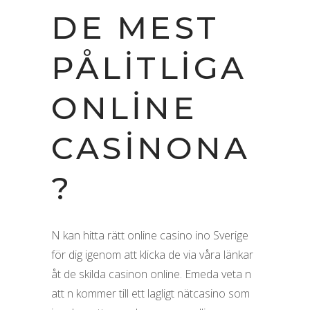
DE MEST
PÅLITLIGA
ONLINE
CASINONA
?
N kan hitta rätt online casino ino Sverige
för dig igenom att klicka de via våra länkar
åt de skilda casinon online. Emeda veta n
att n kommer till ett lagligt nätcasino som