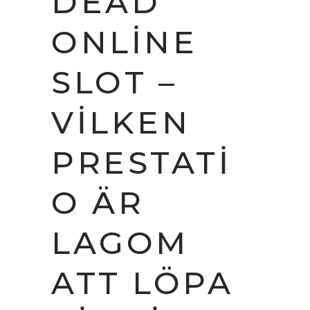
DEAD
ONLINE
SLOT –
VILKEN
PRESTATI
O ÄR
LAGOM
ATT LÖPA