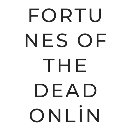
FORTU
NES OF
THE
DEAD
ONLIN