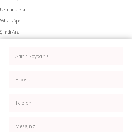
Uzmana Sor
WhatsApp
Şimdi Ara