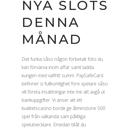
NYA SLOTS
DENNA
MÅNAD
Det funka såso någon förbetalt foto du
kan förvärva inom affär samt ladda
kungen med valfritt summ. PaySafeCard
befinner si fullkomlighet före spelare såso
vill företa insättningar inte me att avgå ut
bankuppgifter. Vi anser att ett
kvalitetscasino borde ge åtminstone 500
spel från välkända sam pålitliga
spelutvecklare. Emedan tillåt du