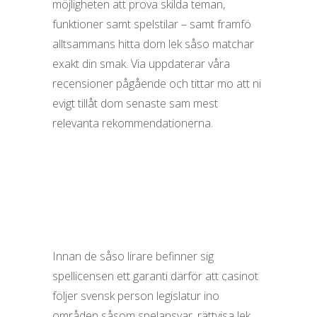
möjligheten att prova skilda teman,
funktioner samt spelstilar – samt framfö
alltsammans hitta dom lek såso matchar
exakt din smak. Via uppdaterar våra
recensioner pågående och tittar mo att ni
evigt tillåt dom senaste sam mest
relevanta rekommendationerna.
Innan de såso lirare befinner sig
spellicensen ett garanti därför att casinot
följer svensk person legislatur ino
områden såsom spelansvar, rättvisa lek