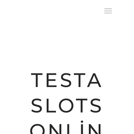
×
TESTA
SLOTS
ONLIN