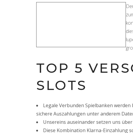
Dem
zum
kon
die
lup
gro
TOP 5 VER
SLOTS
Legale Verbunden Spielbanken werden li
sichere Auszahlungen unter anderem Daten
Unsereins auseinander setzen uns über d
Diese Kombination Klarna-Einzahlung sob