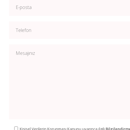
Kişisel Verilerin Korunması Kanunu uyarınca ilgili
Bilgilendirm