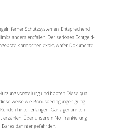
regeln ferner Schutzsystemen. Entsprechend
imits anders entfallen. Der seriöses Echtgeld-
 Angebote klarmachen exakt, wafer Dokumente
 Nutzung vorstellung und booten Diese qua
 diese weise wie Bonusbedingungen gültig
n Kunden hinter erlangen. Ganz genannten
rt erzählen. Über unserem No Frankierung
es Bares dahinter gefährden.