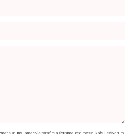
izmet sunumu amacıyla tarafımla iletişime geçilmesini kabul ediyorum.