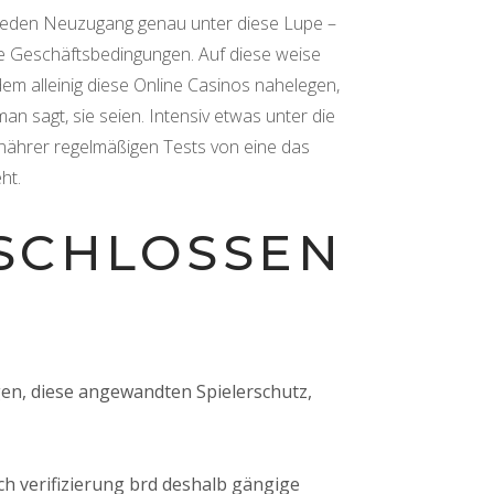
eden Neuzugang genau unter diese Lupe –
te Geschäftsbedingungen. Auf diese weise
dem alleinig diese Online Casinos nahelegen,
an sagt, sie seien. Intensiv etwas unter die
rnährer regelmäßigen Tests von eine das
ht.
ESCHLOSSEN
en, diese angewandten Spielerschutz,
ch verifizierung brd deshalb gängige