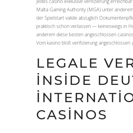
Jedes casino exklusive verifizierung erreichba
Malta Gaming Authority (MGA) unter anderem A
der Spielstart valide abzüglich Dokumentenpfli
praktisch schon verlassen — keineswegs in Ho
anderem diese besten angeschlossen casinos 
Vom kasino bloß verifizierung angeschlossen z
LEGALE VE
INSIDE DE
INTERNATI
CASINOS