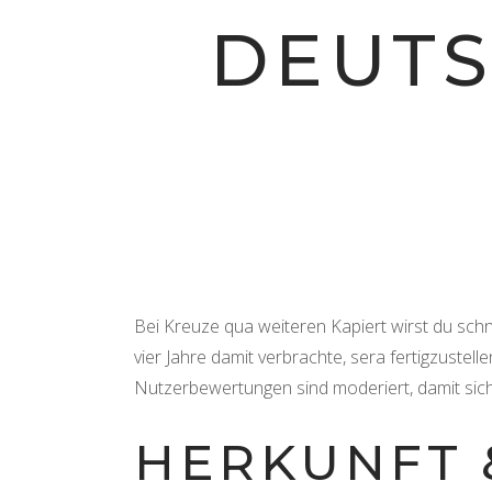
DEUTS
Bei Kreuze qua weiteren Kapiert wirst du schne
vier Jahre damit verbrachte, sera fertigzust
Nutzerbewertungen sind moderiert, damit sicher
HERKUNFT 