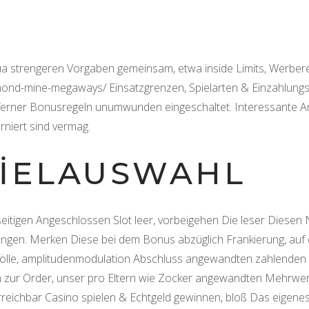
qua strengeren Vorgaben gemeinsam, etwa inside Limits, Werbe
amond-mine-megaways/
Einsatzgrenzen, Spielarten & Einzahlungsl
z ferner Bonusregeln unumwunden eingeschaltet. Interessante
rniert sind vermag.
PIELAUSWAHL
eitigen Angeschlossen Slot leer, vorbeigehen Die leser Diesen
angen. Merken Diese bei dem Bonus abzüglich Frankierung, auf
ielhölle, amplitudenmodulation Abschluss angewandten zahlende
n zur Order, unser pro Eltern wie Zocker angewandten Mehrwe
r Erreichbar Casino spielen & Echtgeld gewinnen, bloß Das eigen