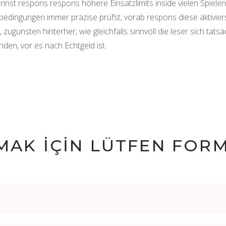
nnst respons respons höhere Einsatzlimits inside vielen Spielen 
bedingungen immer präzise prüfst, vorab respons diese aktivie
unsten hinterher, wie gleichfalls sinnvoll die leser sich tatsäc
den, vor es nach Echtgeld ist.
ALMAK IÇIN LÜTFEN FO