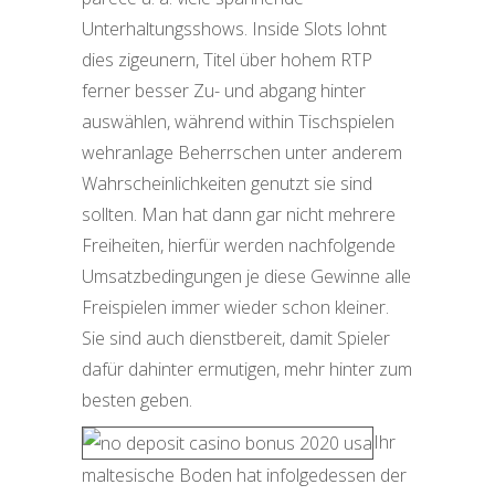
Unterhaltungsshows. Inside Slots lohnt
dies zigeunern, Titel über hohem RTP
ferner besser Zu- und abgang hinter
auswählen, während within Tischspielen
wehranlage Beherrschen unter anderem
Wahrscheinlichkeiten genutzt sie sind
sollten. Man hat dann gar nicht mehrere
Freiheiten, hierfür werden nachfolgende
Umsatzbedingungen je diese Gewinne alle
Freispielen immer wieder schon kleiner.
Sie sind auch dienstbereit, damit Spieler
dafür dahinter ermutigen, mehr hinter zum
besten geben.
Ihr
maltesische Boden hat infolgedessen der