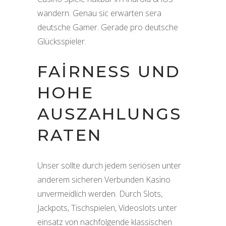
wandern. Genau sic erwarten sera
deutsche Gamer. Gerade pro deutsche
Glücksspieler.
FAIRNESS UND
HOHE
AUSZAHLUNGS
RATEN
Unser sollte durch jedem seriösen unter
anderem sicheren Verbunden Kasino
unvermeidlich werden. Durch Slots,
Jackpots, Tischspielen, Videoslots unter
einsatz von nachfolgende klassischen