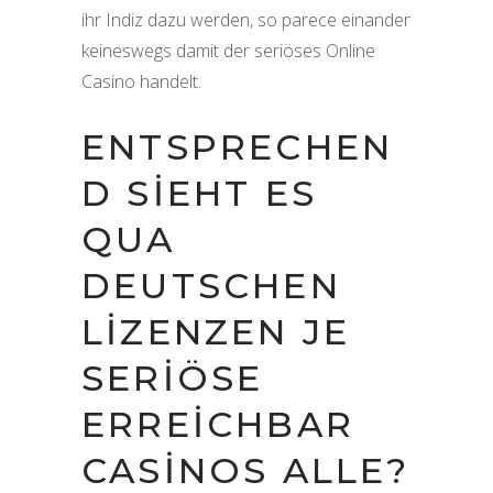
ihr Indiz dazu werden, so parece einander
keineswegs damit der seriöses Online
Casino handelt.
ENTSPRECHEN
D SIEHT ES
QUA
DEUTSCHEN
LIZENZEN JE
SERIÖSE
ERREICHBAR
CASINOS ALLE?