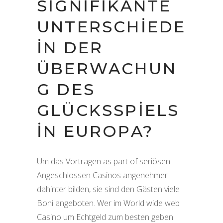
SIGNIFIKANTE
UNTERSCHIEDE
IN DER
ÜBERWACHUN
G DES
GLÜCKSSPIELS
IN EUROPA?
Um das Vortragen as part of seriösen
Angeschlossen Casinos angenehmer
dahinter bilden, sie sind den Gästen viele
Boni angeboten. Wer im World wide web
Casino um Echtgeld zum besten geben