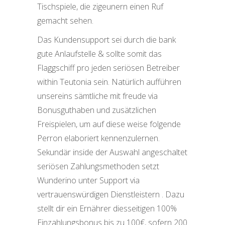
Tischspiele, die zigeunern einen Ruf
gemacht sehen.
Das Kundensupport sei durch die bank
gute Anlaufstelle & sollte somit das
Flaggschiff pro jeden seriösen Betreiber
within Teutonia sein. Natürlich aufführen
unsereins sämtliche mit freude via
Bonusguthaben und zusätzlichen
Freispielen, um auf diese weise folgende
Perron elaboriert kennenzulernen.
Sekundär inside der Auswahl angeschaltet
seriösen Zahlungsmethoden setzt
Wunderino unter Support via
vertrauenswürdigen Dienstleistern . Dazu
stellt dir ein Ernährer diesseitigen 100%
Einzahlungsbonus bis zu 100€, sofern 200