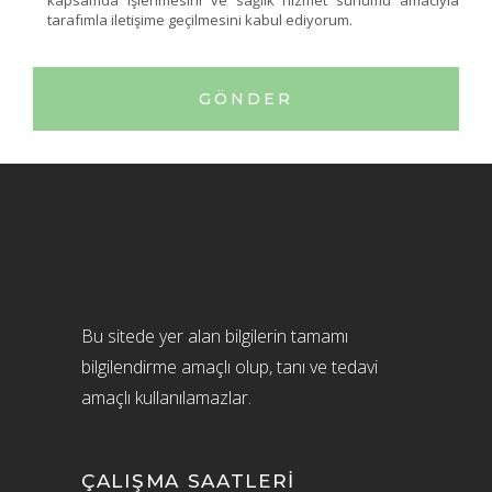
tarafımla iletişime geçilmesini kabul ediyorum.
GÖNDER
Bu sitede yer alan bilgilerin tamamı
bilgilendirme amaçlı olup, tanı ve tedavi
amaçlı kullanılamazlar.
ÇALIŞMA SAATLERI