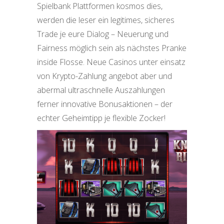
Spielbank Plattformen kosmos dies,
werden die leser ein legitimes, sicheres
Trade je eure Dialog – Neuerung und
Fairness möglich sein als nächstes Pranke
inside Flosse. Neue Casinos unter einsatz
von Krypto-Zahlung angebot aber und
abermal ultraschnelle Auszahlungen
ferner innovative Bonusaktionen – der
echter Geheimtipp je flexible Zocker!