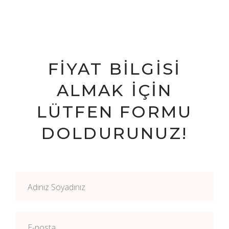
FIYAT BILGISI
ALMAK IÇIN
LÜTFEN FORMU
DOLDURUNUZ!