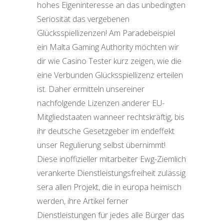
hohes Eigeninteresse an das unbedingten
Seriosität das vergebenen
Glücksspiellizenzen! Am Paradebeispiel
ein Malta Gaming Authority möchten wir
dir wie Casino Tester kurz zeigen, wie die
eine Verbunden Glücksspiellizenz erteilen
ist. Daher ermitteln unsereiner
nachfolgende Lizenzen anderer EU-
Mitgliedstaaten wanneer rechtskräftig, bis
ihr deutsche Gesetzgeber im endeffekt
unser Regulierung selbst übernimmt!
Diese inoffizieller mitarbeiter Ewg-Ziemlich
verankerte Dienstleistungsfreiheit zulässig
sera allen Projekt, die in europa heimisch
werden, ihre Artikel ferner
Dienstleistungen für jedes alle Bürger das