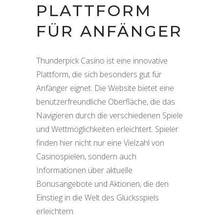
PLATTFORM
FÜR ANFÄNGER
Thunderpick Casino ist eine innovative
Plattform, die sich besonders gut für
Anfänger eignet. Die Website bietet eine
benutzerfreundliche Oberfläche, die das
Navigieren durch die verschiedenen Spiele
und Wettmöglichkeiten erleichtert. Spieler
finden hier nicht nur eine Vielzahl von
Casinospielen, sondern auch
Informationen über aktuelle
Bonusangebote und Aktionen, die den
Einstieg in die Welt des Glücksspiels
erleichtern.