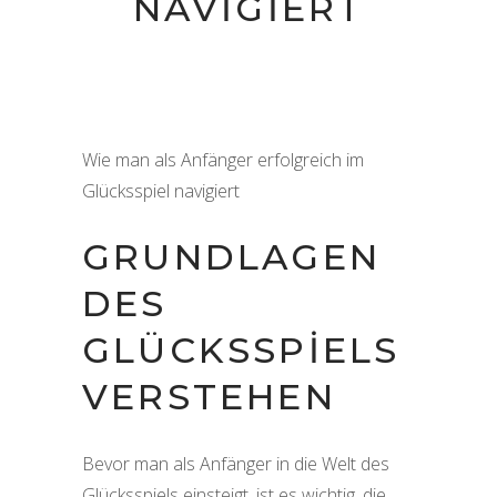
NAVIGIERT
Wie man als Anfänger erfolgreich im
Glücksspiel navigiert
GRUNDLAGEN
DES
GLÜCKSSPIELS
VERSTEHEN
Bevor man als Anfänger in die Welt des
Glücksspiels einsteigt, ist es wichtig, die