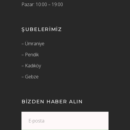
Pazar: 10:00 – 19:00
ŞUBELERIMIZ
– Ümraniye
– Pendik
– Kadıköy
– Gebze
BIZDEN HABER ALIN