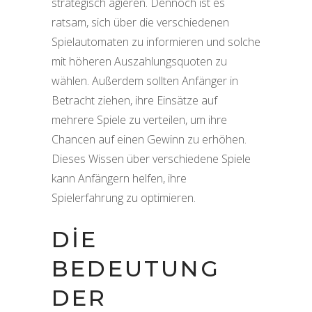
strategisch agieren. Dennoch ist es
ratsam, sich über die verschiedenen
Spielautomaten zu informieren und solche
mit höheren Auszahlungsquoten zu
wählen. Außerdem sollten Anfänger in
Betracht ziehen, ihre Einsätze auf
mehrere Spiele zu verteilen, um ihre
Chancen auf einen Gewinn zu erhöhen.
Dieses Wissen über verschiedene Spiele
kann Anfängern helfen, ihre
Spielerfahrung zu optimieren.
DIE
BEDEUTUNG
DER