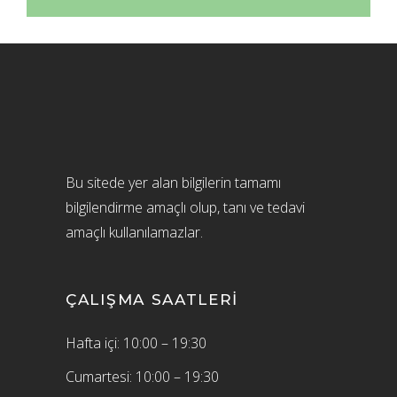
Bu sitede yer alan bilgilerin tamamı
bilgilendirme amaçlı olup, tanı ve tedavi
amaçlı kullanılamazlar.
ÇALIŞMA SAATLERI
Hafta içi: 10:00 – 19:30
Cumartesi: 10:00 – 19:30