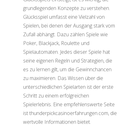
grundlegenden Konzepte zu verstehen.
Glücksspiel umfasst eine Vielzahl von
Spielen, bei denen der Ausgang stark vom
Zufall abhängt. Dazu zählen Spiele wie
Poker, Blackjack, Roulette und
Spielautomaten. Jedes dieser Spiele hat
seine eigenen Regeln und Strategien, die
es zu lernen gilt, um die Gewinnchancen
zu maximieren. Das Wissen über die
unterschiedlichen Spielarten ist der erste
Schritt zu einem erfolgreichen
Spielerlebnis. Eine empfehlenswerte Seite
ist
thunderpickcasinoerfahrungen.com
, die
wertvolle Informationen bietet.