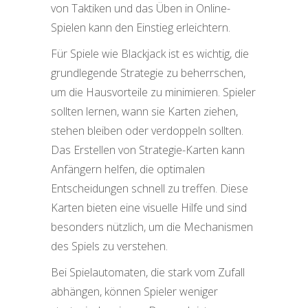
von Taktiken und das Üben in Online-
Spielen kann den Einstieg erleichtern.
Für Spiele wie Blackjack ist es wichtig, die
grundlegende Strategie zu beherrschen,
um die Hausvorteile zu minimieren. Spieler
sollten lernen, wann sie Karten ziehen,
stehen bleiben oder verdoppeln sollten.
Das Erstellen von Strategie-Karten kann
Anfängern helfen, die optimalen
Entscheidungen schnell zu treffen. Diese
Karten bieten eine visuelle Hilfe und sind
besonders nützlich, um die Mechanismen
des Spiels zu verstehen.
Bei Spielautomaten, die stark vom Zufall
abhängen, können Spieler weniger