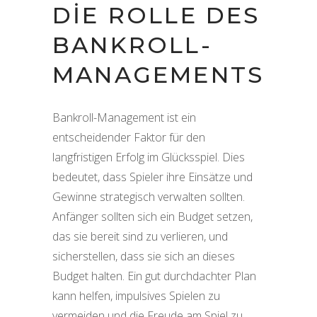
DIE ROLLE DES
BANKROLL-
MANAGEMENTS
Bankroll-Management ist ein
entscheidender Faktor für den
langfristigen Erfolg im Glücksspiel. Dies
bedeutet, dass Spieler ihre Einsätze und
Gewinne strategisch verwalten sollten.
Anfänger sollten sich ein Budget setzen,
das sie bereit sind zu verlieren, und
sicherstellen, dass sie sich an dieses
Budget halten. Ein gut durchdachter Plan
kann helfen, impulsives Spielen zu
vermeiden und die Freude am Spiel zu