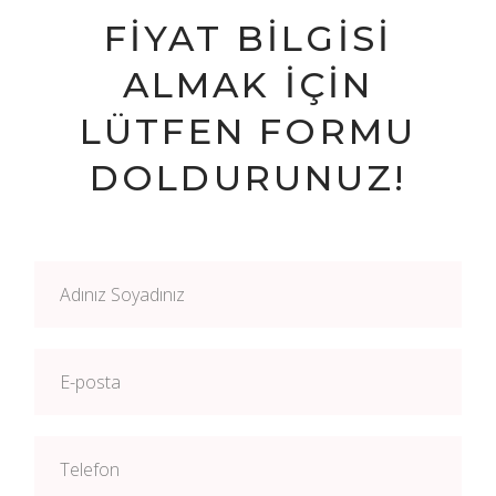
FIYAT BILGISI
ALMAK IÇIN
LÜTFEN FORMU
DOLDURUNUZ!